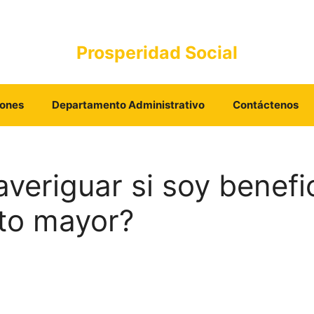
Prosperidad Social
iones
Departamento Administrativo
Contáctenos
veriguar si soy benefic
lto mayor?