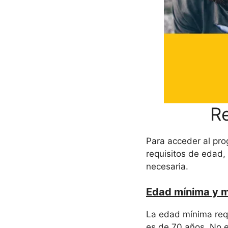
Re
Para acceder al pr
requisitos de edad,
necesaria.
Edad mínima y m
La edad mínima requ
es de 70 años. No 