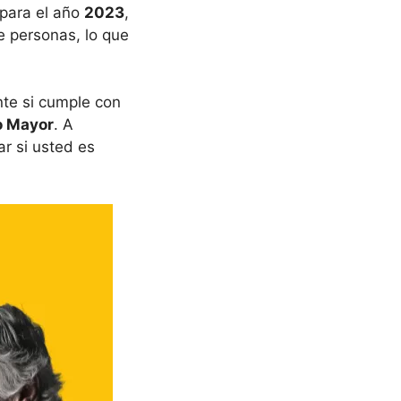
 para el año
2023
,
e personas, lo que
nte si cumple con
o Mayor
. A
r si usted es