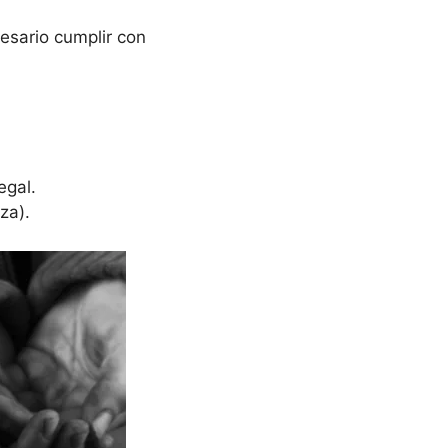
esario cumplir con
egal.
za).