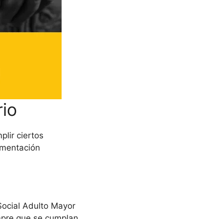
rio
plir ciertos
umentación
Social Adulto Mayor
mpre que se cumplan