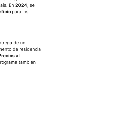
aís. En
2024
, se
ficio
para los
entrega de un
mento de residencia
Precios al
 programa también