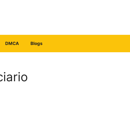
DMCA
Blogs
iario