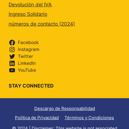
Devolución del IVA
Ingreso Solidario
números de contacto (2024)
Facebook
Instagram
Twitter
LinkedIn
YouTube
STAY CONNECTED
Descargo de Responsabilidad
Política de Privacidad
Términos y Condiciones
© 2024 | Disclaimer: This website is not associated