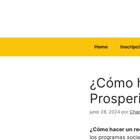
Saltar
al
contenido
Home
Inscripc
¿Cómo h
Prosper
junio 28, 2024
por
Char
¿Cómo hacer un re
los programas socia