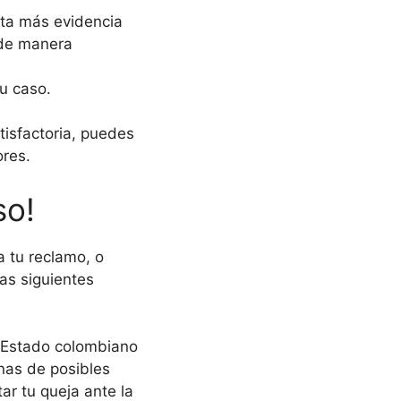
a más evidencia
 de manera
tu caso.
isfactoria, puedes
ores.
so!
a tu reclamo, o
as siguientes
 Estado colombiano
nas de posibles
r tu queja ante la