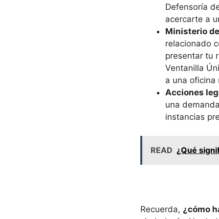
Defensoría d
acercarte a u
Ministerio de
relacionado c
presentar tu 
Ventanilla Ún
a una oficina 
Acciones leg
una demanda 
instancias pr
READ
¿Qué signif
Recuerda,
¿cómo ha