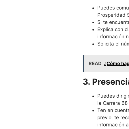
Puedes comuni
Prosperidad 
Si te encuent
Explica con c
información n
Solicita el n
READ
¿Cómo hago
3. Presenc
Puedes dirigi
la Carrera 68
Ten en cuenta
previo, te re
información a