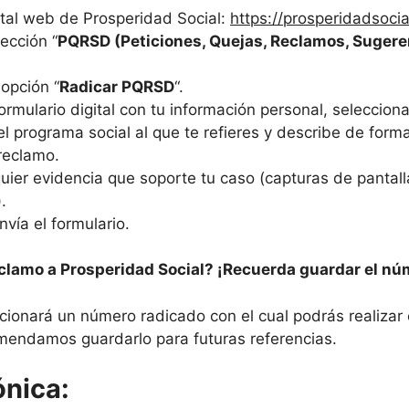
rtal web de Prosperidad Social:
https://prosperidadsocia
sección “
PQRSD (Peticiones, Quejas, Reclamos, Sugere
 opción “
Radicar PQRSD
“.
formulario digital con tu información personal, selecciona
 el programa social al que te refieres y describe de forma
reclamo.
uier evidencia que soporte tu caso (capturas de panta
).
nvía el formulario.
lamo a Prosperidad Social? ¡Recuerda guardar el nú
rcionará un número radicado con el cual podrás realizar
mendamos guardarlo para futuras referencias.
ónica: