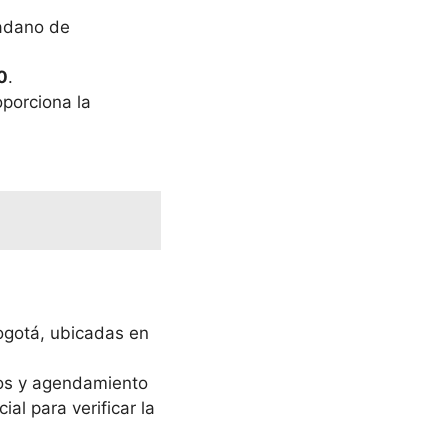
dadano de
0
.
oporciona la
Bogotá, ubicadas en
ios y agendamiento
l para verificar la