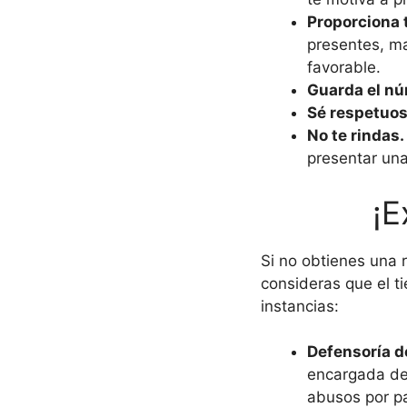
Proporciona 
presentes, ma
favorable.
Guarda el nú
Sé respetuoso
No te rindas.
presentar una
¡E
Si no obtienes una 
consideras que el t
instancias:
Defensoría d
encargada de 
abusos por pa